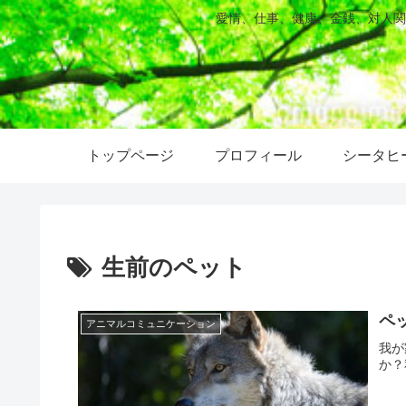
愛情、仕事、健康、金銭、対人関
トップページ
プロフィール
シータヒ
生前のペット
ペ
アニマルコミュニケーション
我が
か？