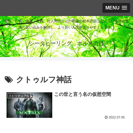
MENU
愛情、仕事、健康、金銭、対人関係などの問題の根本原因となっている潜在意
識の思い込みを解消し、より良い人生を送りやすくします。
シータヒーリング ホルスの目
クトゥルフ神話
この世と言う名の仮想空間
スピリチュアル
2022.07.05